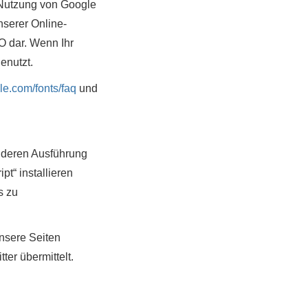
 Nutzung von Google
nserer Online-
VO dar. Wenn Ihr
enutzt.
le.com/fonts/faq
und
n deren Ausführung
t“ installieren
s zu
unsere Seiten
er übermittelt.