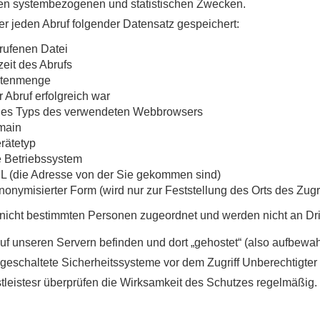
nen systembezogenen und statistischen Zwecken.
er jeden Abruf folgender Datensatz gespeichert:
ufenen Datei
eit des Abrufs
atenmenge
 Abruf erfolgreich war
des Typs des verwendeten Webbrowsers
main
rätetyp
 Betriebssystem
RL (die Adresse von der Sie gekommen sind)
nonymisierter Form (wird nur zur Feststellung des Orts des Zugr
icht bestimmten Personen zugeordnet und werden nicht an Dri
auf unseren Servern befinden und dort „gehostet“ (also aufbewah
geschaltete Sicherheitssysteme vor dem Zugriff Unberechtigter g
leistesr überprüfen die Wirksamkeit des Schutzes regelmäßig.