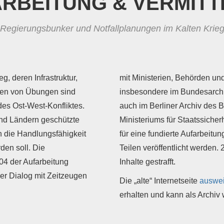
RBEITUNG & VERMIT
Regierungsbunker und Notfallplanungen im Kalten Krie
, deren Infrastruktur,
mit Ministerien, Behörden und
men von Übungen sind
insbesondere im Bundesarchi
es Ost-West-Konfliktes.
auch im Berliner Archiv des 
und Ländern geschützte
Ministeriums für Staatssiche
 die Handlungsfähigkeit
für eine fundierte Aufarbeitun
den soll. Die
Teilen veröffentlicht werden.
004 der Aufarbeitung
Inhalte gestrafft.
er Dialog mit Zeitzeugen
Die „alte“ Internetseite
auswei
erhalten und kann als Archiv 