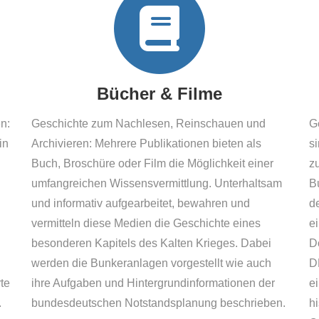
Bücher & Filme
n:
Geschichte zum Nachlesen, Reinschauen und
G
in
Archivieren: Mehrere Publikationen bieten als
s
Buch, Broschüre oder Film die Möglichkeit einer
z
umfangreichen Wissensvermittlung. Unterhaltsam
B
und informativ aufgearbeitet, bewahren und
d
vermitteln diese Medien die Geschichte eines
e
besonderen Kapitels des Kalten Krieges. Dabei
D
werden die Bunkeranlagen vorgestellt wie auch
D
te
ihre Aufgaben und Hintergrundinformationen der
e
.
bundesdeutschen Notstandsplanung beschrieben.
h